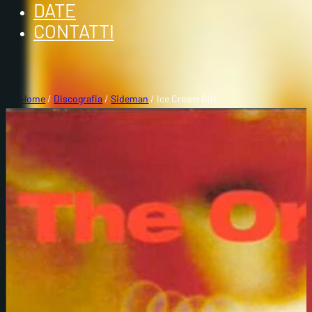
DATE
CONTATTI
Home
/
Discografia
/
Sideman
/ Ice Cream Girl