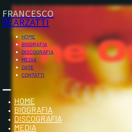
FRANCESCO
BEARZATTI
HOME
BIOGRAFIA
DISCOGRAFIA
MEDIA
DATE
CONTATTI
HOME
BIOGRAFIA
DISCOGRAFIA
MEDIA