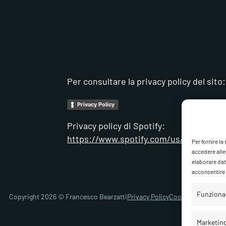
Per consultare la privacy policy del sito:
Privacy Policy
Privacy policy di Spotify:
https://www.spotify.com/us/legal/priva
Per fornire l
accedere alle
elaborare dat
acconsentire o
Funziona
Copyright 2026 © Francesco Bearzatti
Privacy Policy
Cookie Policy
Gest
Marketin