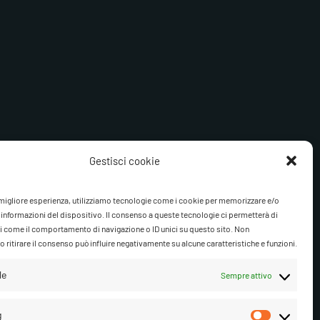
Gestisci cookie
cy-policy/
a migliore esperienza, utilizziamo tecnologie come i cookie per memorizzare e/o
 informazioni del dispositivo. Il consenso a queste tecnologie ci permetterà di
i come il comportamento di navigazione o ID unici su questo sito. Non
 ritirare il consenso può influire negativamente su alcune caratteristiche e funzioni.
le
Sempre attivo
isci cookie
Segui su Facebook
Segui su Instagram
Ascolta su Spotify
g