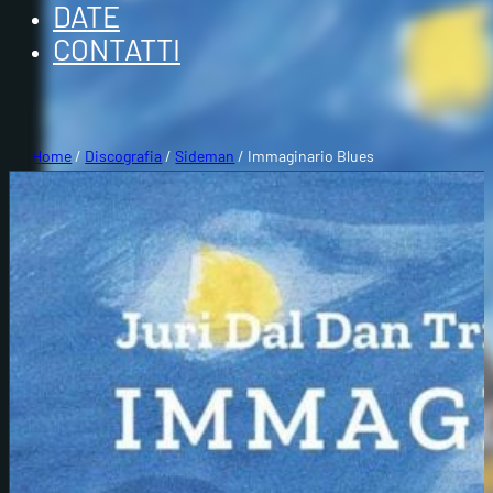
DATE
CONTATTI
Home
/
Discografia
/
Sideman
/ Immaginario Blues