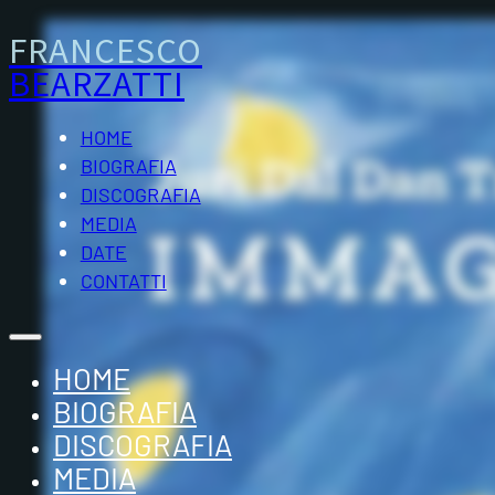
FRANCESCO
BEARZATTI
HOME
BIOGRAFIA
DISCOGRAFIA
MEDIA
DATE
CONTATTI
HOME
BIOGRAFIA
DISCOGRAFIA
MEDIA