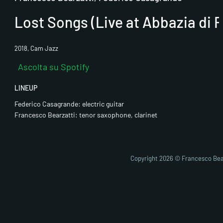
Lost Songs (Live at Abbazia di 
2018, Cam Jazz
Ascolta su Spotify
LINEUP
Federico Casagrande: electric guitar
Francesco Bearzatti: tenor saxophone, clarinet
Fai clic pe
abi
Copyright 2026 © Francesco Bea