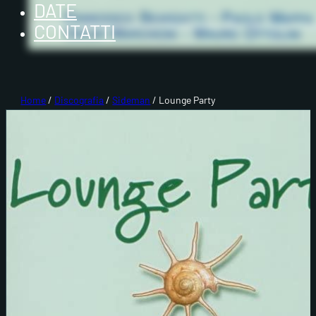
DATE
CONTATTI
Home
/
Discografia
/
Sideman
/ Lounge Party