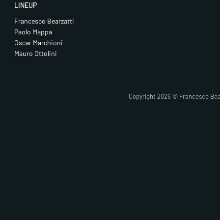
LINEUP
Francesco Bearzatti
Paolo Mappa
Oscar Marchioni
Mauro Ottolini
Fai clic pe
abi
Copyright 2026 © Francesco Bea