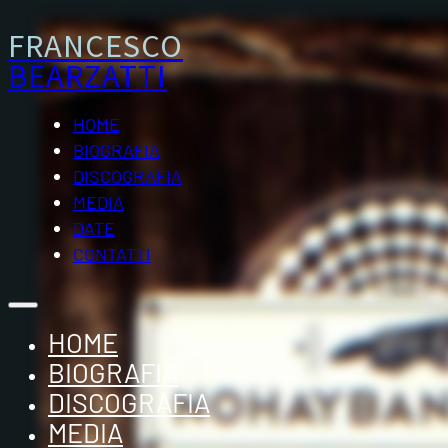
FRANCESCO
BEARZATTI
HOME
BIOGRAFIA
DISCOGRAFIA
MEDIA
DATE
CONTATTI
HOME
BIOGRAFIA
DISCOGRAFIA
MEDIA