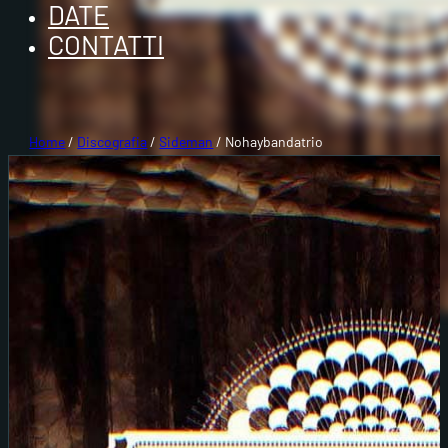
DATE
CONTATTI
Home
/
Discografia
/
Sideman
/ Nohaybandatrio