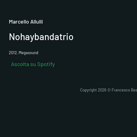
Marcello Allulli
Nohaybandatrio
2012, Megasound
Ascolta su Spotify
Copyright 2026 © Francesco Bea
Fai clic pe
abi