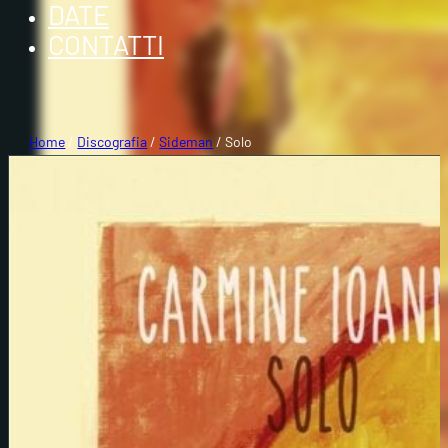
DATE
CONTATTI
Home
/
Discografia
/
Sideman
/ Solo