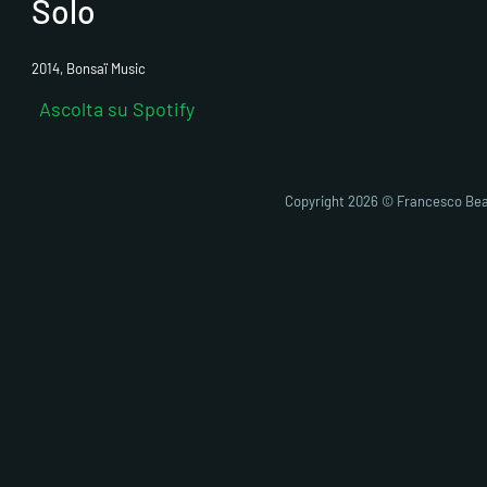
Solo
2014, Bonsaï Music
Ascolta su Spotify
Copyright 2026 © Francesco Bea
Fai clic pe
abi