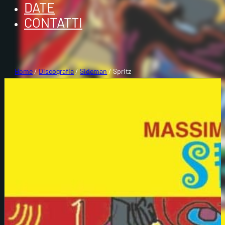
DATE
CONTATTI
Home
/
Discografia
/
Sideman
/ Spritz