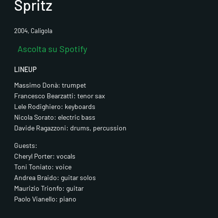
Spritz
2004, Caligola
Ascolta su Spotify
LINEUP
Massimo Donà: trumpet
Francesco Bearzatti: tenor sax
Lele Rodighiero: keyboards
Nicola Sorato: electric bass
Fai clic pe
Davide Ragazzoni: drums, percussion
abi
Guests:
Cheryl Porter: vocals
Toni Toniato: voice
Andrea Braido: guitar solos
Maurizio Trionfo: guitar
Paolo Vianello: piano