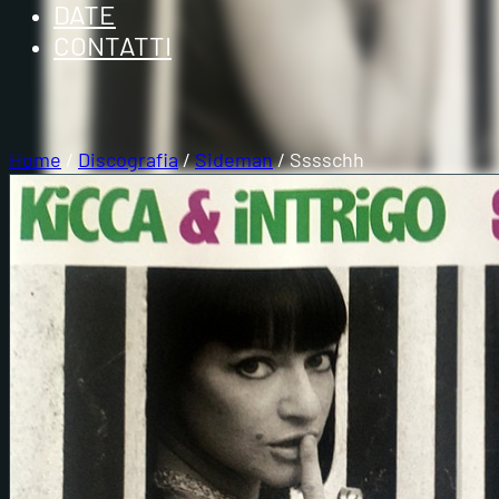
DATE
CONTATTI
Home
/
Discografia
/
Sideman
/ Sssschh