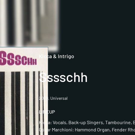
Kicca & Intrigo
Sssschh
2009, Universal
LINEUP
Kicca: Vocals, Back-up Singers, Tambourine,
Oscar Marchioni: Hammond Organ, Fender Rho