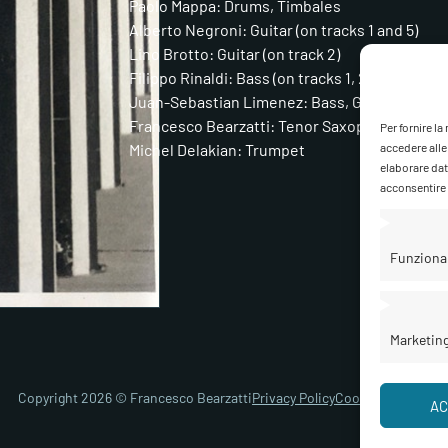
Paolo Mappa: Drums, Timbales
Alberto Negroni: Guitar (on tracks 1 and 5)
Lino Brotto: Guitar (on track 2)
Filippo Rinaldi: Bass (on tracks 1, 2, and 8)
Juan-Sebastian Limenez: Bass, Guitar, Tambouri
Francesco Bearzatti: Tenor Saxophone
Per fornire l
accedere alle
Michel Delakian: Trumpet
elaborare dat
acconsentire o
Funziona
Marketin
Copyright 2026 © Francesco Bearzatti
Privacy Policy
Cookie Policy
Gest
AC