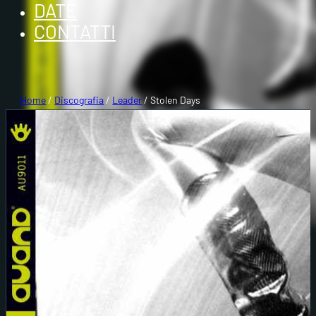
DATE
CONTATTI
Home
/
Discografia
/
Leader
/ Stolen Days