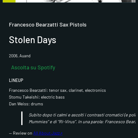
Francesco Bearzatti Sax Pistols
Stolen Days
2006, Auand
Ascolta su Spotify
LINEUP
Francesco Bearzatti: tenor sax, clarinet, electronics
Stomu Takeishi: electric bass
Dan Weiss: drums
Fai clic pe
Subito dopo ti calmi e ascolti i contrasti cromatici (e politic
abi
Mummies” e di “Ri-Virus”. In una parola: Francesco Bearza
— Review on
All About Jazz