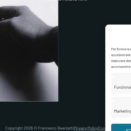
Per fornire l
accedere alle
elaborare dat
acconsentire o
Funziona
Marketin
Copyright 2026 © Francesco Bearzatti
Privacy Policy
Cookie Policy
Gest
AC