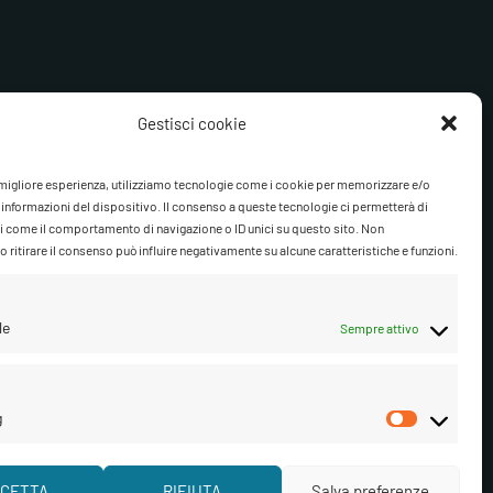
Fai clic per accettare i cookie mar
abilitare questo contenuto
Gestisci cookie
a migliore esperienza, utilizziamo tecnologie come i cookie per memorizzare e/o
 informazioni del dispositivo. Il consenso a queste tecnologie ci permetterà di
i come il comportamento di navigazione o ID unici su questo sito. Non
 ritirare il consenso può influire negativamente su alcune caratteristiche e funzioni.
le
Sempre attivo
g
Marketi
isci cookie
CETTA
RIFIUTA
Salva preferenze