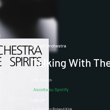
s
Ceriani Orchestra
Talking With The
2015, Splasch
Ascolta su Spotify
LINEUP
A Tribute to Roland Kirk.