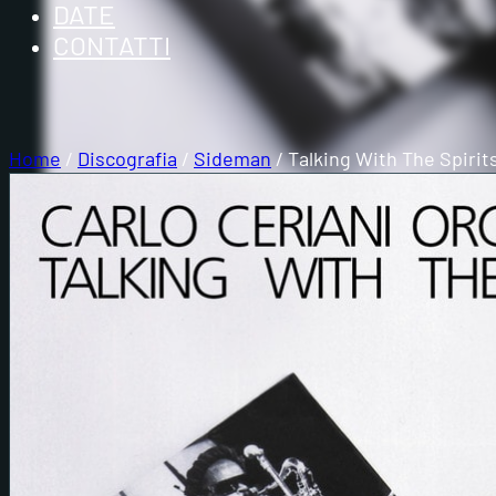
DATE
CONTATTI
Home
/
Discografia
/
Sideman
/ Talking With The Spirit