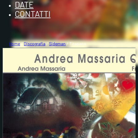
DATE
CONTATTI
Home
/
Discografia
/
Sideman
/ Titapana