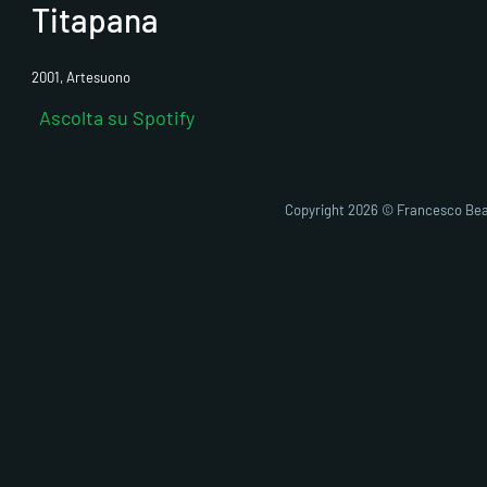
Titapana
2001, Artesuono
Ascolta su Spotify
Copyright 2026 © Francesco Bea
Fai clic pe
abi