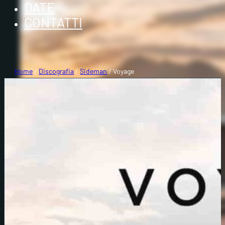
DATE
CONTATTI
Home
/
Discografia
/
Sideman
/ Voyage