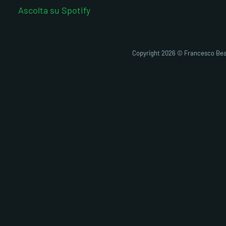
Ascolta su Spotify
Copyright 2026 © Francesco Bea
Fai clic pe
abi