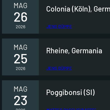
MAG
Colonia (Köln), Ger
26
JENS DÜPPE
2026
MAG
Rheine, Germania
25
JENS DÜPPE
2026
MAG
Poggibonsi (SI)
23
MATTEO PAGGI “GIRAFFE”
2026