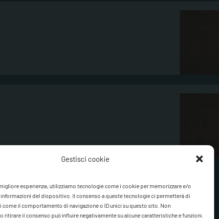
Gestisci cookie
a migliore esperienza, utilizziamo tecnologie come i cookie per memorizzare e/o
 informazioni del dispositivo. Il consenso a queste tecnologie ci permetterà di
i come il comportamento di navigazione o ID unici su questo sito. Non
 ritirare il consenso può influire negativamente su alcune caratteristiche e funzioni.