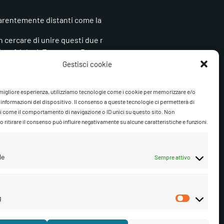
arentemente distanti come la musica jazz e la musica dub, al di là 
n cercare di unire questi due mondi con due realtà straordinarie
 jazz friulani, Francesco Berzatti, con gli straordinari ed altre
tanto quanto i Wicked Dub Division sono riusciti ad imporsi nel p
Gestisci cookie
a migliore esperienza, utilizziamo tecnologie come i cookie per memorizzare e/o
lub Diffuso tutti quindi al Teatro Marcello Mascherini di Azzano D
 informazioni del dispositivo. Il consenso a queste tecnologie ci permetterà di
i come il comportamento di navigazione o ID unici su questo sito. Non
 ritirare il consenso può influire negativamente su alcune caratteristiche e funzioni.
del Comune di Azzano Decimo, in collaborazione con l’Associazion
le
Sempre attivo
g
Marketi