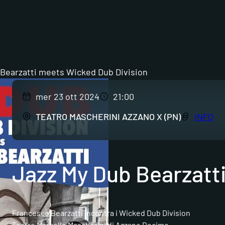
 Bearzatti meets Wicked Dub Division
mer 23 ott 2024
21:00
TEATRO MASCHERINI AZZANO X (PN)
INFO
Jazz My Dub Bearzatt
Francesco Bearzatti incontra i Wicked Dub Division
Teatro Marcello Mascherini di Azzano Decimo