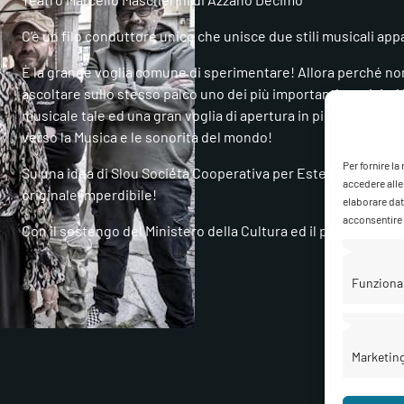
C’è un filo conduttore unico che unisce due stili musicali app
È la grande voglia comune di sperimentare! Allora perché no
ascoltare sullo stesso palco uno dei più importanti musicisti
musicale tale ed una gran voglia di apertura in più direzioni 
verso la Musica e le sonorità del mondo!
Per fornire l
Su una idea di Slou Società Cooperativa per Estensioni Jazz C
accedere alle
originale imperdibile!
elaborare dat
acconsentire o
Con il sostengo del Ministero della Cultura ed il patrocinio 
Funziona
Marketin