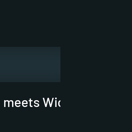
i meets Wicked Dub Div