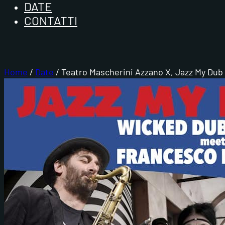
DATE
CONTATTI
Home
/
Date
/ Teatro Mascherini Azzano X, Jazz My Dub