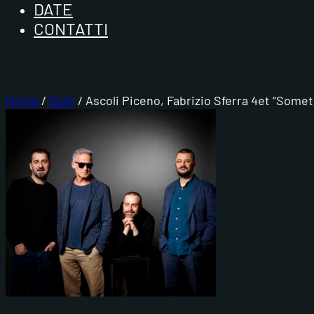
DATE
CONTATTI
Home
/
Date
/ Ascoli Piceno, Fabrizio Sferra 4et “Somet