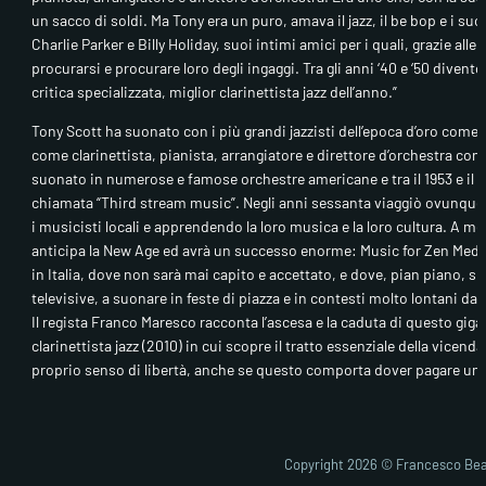
un sacco di soldi. Ma Tony era un puro, amava il jazz, il be bop e i suo
Charlie Parker e Billy Holiday, suoi intimi amici per i quali, grazie all
procurarsi e procurare loro degli ingaggi. Tra gli anni ‘40 e ‘50 divent
critica specializzata, miglior clarinettista jazz dell’anno.”
Tony Scott ha suonato con i più grandi jazzisti dell’epoca d’oro come 
come clarinettista, pianista, arrangiatore e direttore d’orchestra con 
suonato in numerose e famose orchestre americane e tra il 1953 e il 19
chiamata “Third stream music”. Negli anni sessanta viaggiò ovunque, f
i musicisti locali e apprendendo la loro musica e la loro cultura. A 
anticipa la New Age ed avrà un successo enorme: Music for Zen Meditat
in Italia, dove non sarà mai capito e accettato, e dove, pian piano, si
televisive, a suonare in feste di piazza e in contesti molto lontani da 
Il regista Franco Maresco racconta l’ascesa e la caduta di questo gigan
clarinettista jazz (2010) in cui scopre il tratto essenziale della vicend
proprio senso di libertà, anche se questo comporta dover pagare un 
Copyright 2026 © Francesco Bea