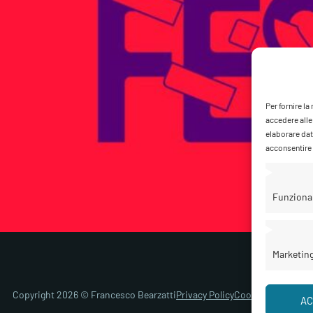
Per fornire l
accedere alle
elaborare dat
acconsentire o
Funziona
Marketin
Copyright 2026 © Francesco Bearzatti
Privacy Policy
Cookie Policy
Gest
AC