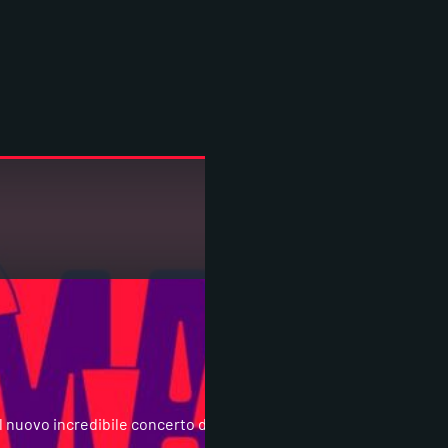
il nuovo incredibile concerto di Francesco Bearzatti “POST ATOMIC