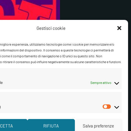
Gestisci cookie
a migliore esperienza, utilizziamo tecnologie come i cookie per memorizzare e/o
 informazioni del dispositivo. Il consenso a queste tecnologie ci permetterà di
i come il comportamento di navigazione o ID unici su questo sito. Non
 ritirare il consenso può influire negativamente su alcune caratteristiche e funzioni.
le
Sempre attivo
g
Marketi
isci cookie
CETTA
RIFIUTA
Salva preferenze
Segui su Facebook
Segui su Instagram
Ascolta su Spotify