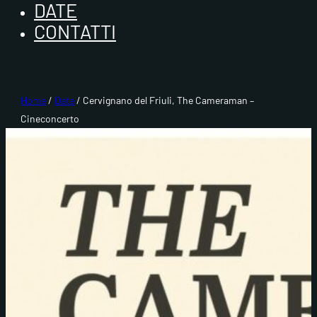
DATE
CONTATTI
Home
/
Date
/ Cervignano del Friuli, The Cameraman –
Cineconcerto