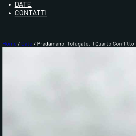
DATE
CONTATTI
Home
/
Date
/ Pradamano, Tofugate. Il Quarto Conflitt