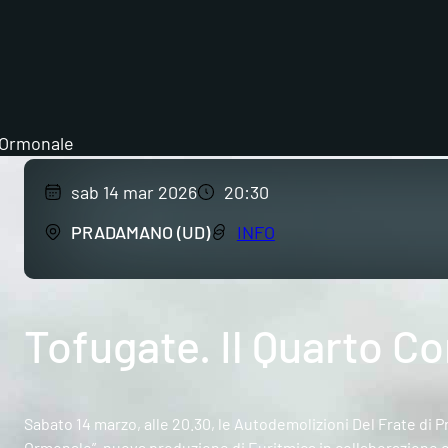
o Ormonale
sab 14 mar 2026
20:30
PRADAMANO (UD)
INFO
Tofugate. Il Quarto C
Sabato 14 marzo, alle 20.30, le Autodemolizioni Del Frate di P
Ormonale”, nuova produzione di Euritmica in collaborazione 