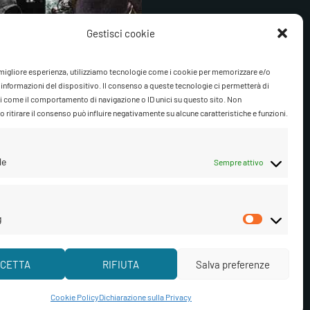
Gestisci cookie
a migliore esperienza, utilizziamo tecnologie come i cookie per memorizzare e/o
 informazioni del dispositivo. Il consenso a queste tecnologie ci permetterà di
i come il comportamento di navigazione o ID unici su questo sito. Non
 ritirare il consenso può influire negativamente su alcune caratteristiche e funzioni.
le
Sempre attivo
g
Marketi
isci cookie
CETTA
RIFIUTA
Salva preferenze
Segui su Facebook
Segui su Instagram
Ascolta su Spotify
Cookie Policy
Dichiarazione sulla Privacy