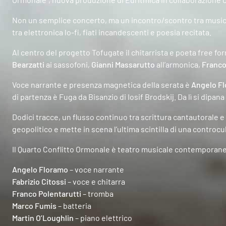
Non un semplice concerto, ma un incontro/scontro tra musica
tra elettronica lo-fi, fiati incandescenti e poesia recitata.
Al centro del progetto Tofugate il chitarrista e poeta free fo
Bearzatti
ai sassofoni,
Gianni Massarutto
all’armonica,
Franco
Voce narrante e presenza magnetica della serata è
Angelo F
di partenza è Fuga da Bisanzio di Iosif Brodskij. Da lì si dipan
Dodici tracce, un flusso continuo tra scrittura cantautorale e
geopolitico e mette in scena l’ultima scintilla di una controcu
Il Quarto Conflitto Ormonale è teatro musicale contemporaneo,
Angelo Floramo
– voce narrante
Fabrizio Citossi
– voce e chitarra
Franco Polentarutti
– tromba
Marco Fumis
– batteria
Martin O’Loughlin
– piano elettrico