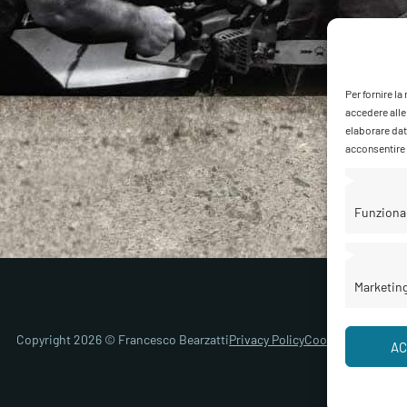
Per fornire l
accedere alle
elaborare dat
acconsentire o
Funziona
Marketin
Copyright 2026 © Francesco Bearzatti
Privacy Policy
Cookie Policy
Gest
AC