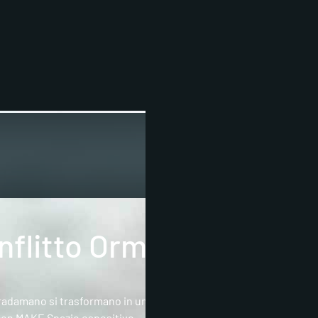
onflitto Ormonale
radamano si trasformano in un teatro postfuturistico. Tra carcasse 
con MAKE Spazio espositivo.