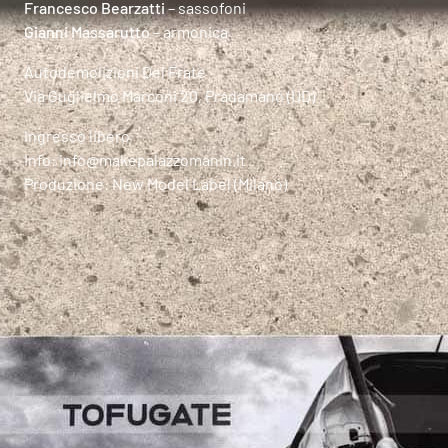
Francesco Bearzatti
– sassofoni
Gianni Massarutto
– armonica
Autodemolizioni Del Frate
Via Guglielmo Marconi 20, Pradamano (UD)
Ingresso libero
Info: info@makepalazzomanin.it
Produzione: New Model Label (Milano)