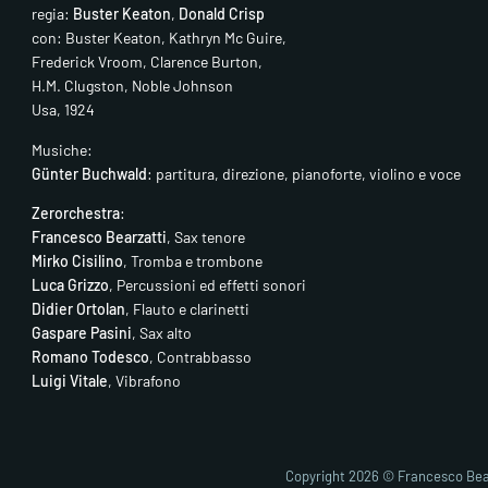
regia:
Buster Keaton
,
Donald Crisp
con: Buster Keaton, Kathryn Mc Guire,
Frederick Vroom, Clarence Burton,
H.M. Clugston, Noble Johnson
Usa, 1924
Musiche:
Günter Buchwald
: partitura, direzione, pianoforte, violino e voce
Zerorchestra
:
Francesco Bearzatti
, Sax tenore
Mirko Cisilino
, Tromba e trombone
Luca Grizzo
, Percussioni ed effetti sonori
Didier Ortolan
, Flauto e clarinetti
Gaspare Pasini
, Sax alto
Romano Todesco
, Contrabbasso
Luigi Vitale
, Vibrafono
Copyright 2026 © Francesco Bea